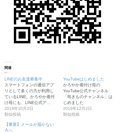
関連
LINEのお友達募集中
YouTubeはじめました
スマートフォンの通信アプ
かろやか着付け苺の
リとして多くの方が利用し
YouTube公式チャンネル
ているLINE。かろやか着付
「苺きものチャンネル」は
け苺にも、LINE公式ア…
じめました
2019年10月2日
2019年12月2日
類似投稿
類似投稿
【重要】メールが届かない
方へ